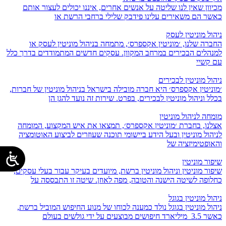
מכיוון שאין לנו שליטה על אנשים אחרים, איננו יכולים לעצור אותם
כאשר הם משאירים עלינו פידבק שלילי ברחבי הרשת או
ניהול מוניטין לעסק
החברה שלנו, ׳מוניטין אקספרס׳, מתמחה בניהול מוניטין לעסק או
למנהלים הבכירים במרחב המקוון. עסקים חדשים המתמודדים בדרך כלל
עם קשיי
ניהול מוניטין לבכירים
׳מוניטין אקספרס׳ היא חברה מובילה בישראל בניהול מוניטין של חברות,
בכלל וניהול מוניטין לבכירים, בפרט. שירות זה נועד להגן הן
מומחה לניהול מוניטין
אצלנו, בחברת ׳מוניטין אקספרס׳, תמצאו את איש המקצוע, המומחה
לניהול מוניטין ובעל הידע ביישומי תוכנה שעוזרים לביצוע האוטומציה
והאופטימיזציה של
שיפור מוניטין
שיפור מוניטין וניהול מוניטין ברשת, מיועדים בעיקר עבור בעלי עסקים,
כחלופה לשיטה הישנה והטובה, מפה לאוזן. שיטה זו התבססה על
ניהול מוניטין בגוגל
ניהול מוניטין בגוגל נולד כמענה לכוחו של מנוע החיפוש המוביל ברשת,
כאשר 3.5 מיליארד חיפושים מבוצעים על ידי גולשים בעולם