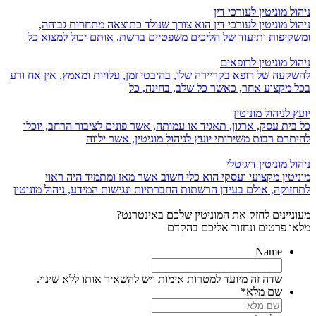
ניהול מוניטין לעורכי דין
ניהול מוניטין לעורכי דין הוא צורך שנולד כתוצאה מתחרות גבוהה,
ומשקיפות ותיעוד של הליכים משפטיים ברשת, אותם יכול למצוא כל
ניהול מוניטין לרופאים
להשקעה של רופא בקריירה שלו, בהיבטי זמן, עלויות ומאמץ, אין אח ורע
בכל מקצוע אחר, כאשר כל שלב, בחינה, כל
יועץ לניהול מוניטין
כל בית עסק, ארגון, תאגיד או עמותה, אשר פונים לציבור הרחב, יוכלו
להיתרם רבות משירותי יועץ לניהול מוניטין, אשר ילווה
ניהול מוניטין דיגיטלי
מוניטין מקצועי ועסקי הוא כלי חשוב אשר מאז ומתמיד היה ראוי
לתחזוקה, אולם בעידן הרשתות החברתיות ונגישות המידע, ניהול מוניטין
מעוניינים לחזק את המוניטין שלכם באינטרנט?
מלאו פרטים ונחזור אליכם בהקדם
Name
שדה זה מיועד למטרות אימות ויש להשאיר אותו ללא שינוי.
שם מלא
*