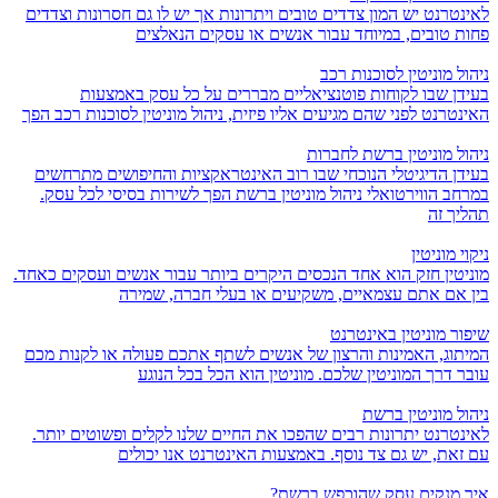
לאינטרנט יש המון צדדים טובים ויתרונות אך יש לו גם חסרונות וצדדים
פחות טובים, במיוחד עבור אנשים או עסקים הנאלצים
ניהול מוניטין לסוכנות רכב
בעידן שבו לקוחות פוטנציאליים מבררים על כל עסק באמצעות
האינטרנט לפני שהם מגיעים אליו פיזית, ניהול מוניטין לסוכנות רכב הפך
ניהול מוניטין ברשת לחברות
בעידן הדיגיטלי הנוכחי שבו רוב האינטראקציות והחיפושים מתרחשים
במרחב הווירטואלי ניהול מוניטין ברשת הפך לשירות בסיסי לכל עסק.
תהליך זה
ניקוי מוניטין
מוניטין חזק הוא אחד הנכסים היקרים ביותר עבור אנשים ועסקים כאחד.
בין אם אתם עצמאיים, משקיעים או בעלי חברה, שמירה
שיפור מוניטין באינטרנט
המיתוג, האמינות והרצון של אנשים לשתף אתכם פעולה או לקנות מכם
עובר דרך המוניטין שלכם. מוניטין הוא הכל בכל הנוגע
ניהול מוניטין ברשת
לאינטרנט יתרונות רבים שהפכו את החיים שלנו לקלים ופשוטים יותר.
עם זאת, יש גם צד נוסף. באמצעות האינטרנט אנו יכולים
איך מנקים עסק שהוכפש ברשת?