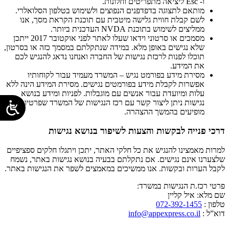
ו- Esc ליציאה מתפריטים וחלונות.
מותאם לתצוגה בדפדפנים הנפוצים ולשימוש בטלפון הסלואלרי.
לשם קבלת חווית גלישה מיטבית עם תוכנת הקראת מסך, אנו
ממליצים לשימוש בתוכנת NVDA העדכנית ביותר.
מסמכים או סרטוני וידאו שעלו לאתר לפני אוקטובר 2017 ייתכן
שלא נגישים באופן מלא. במידה שנתקלתם במסמך כזה או בסרטון,
תוכלו לפנות לרכזת נגישות של החברה ואנחנו נדאג להנגיש לכם
את המידע.
מסירת מידע בפורמט נגיש – המשרד מעמיד עבור לקוחותיו
אפשרות לקבלת מידע בפורמטים נגישים. מסירת המידע הינה ללא
עלות ומיועדת עבור אנשים עם מוגבלות. לפניות ומידע בנושא
נגישות ניתן ליצור קשר עם רכז הנגישות של המשרד שפרטיו
מופיעים בהמשך ההצהרה.
דרכי פנייה לבקשות והצעות לשיפור בנושא נגישות
למרות מאמצינו להנגיש את כל חלקי האתר, יתכן ויתגלו חלקים ספציפיים
שלצערנו אינם נגישים. אם נתקלתם בבעיה בנושא נגישות באתר, נשמח
לקבל הערות ובקשות. אנו ממשיכים במאמצים לשפר את הנגישות באתר.
פרטי רכז.ת הנגישות במשרד:
שם מלא: איל קליין
טלפון :
072-392-1455
דוא”ל :
info@appexpress.co.il