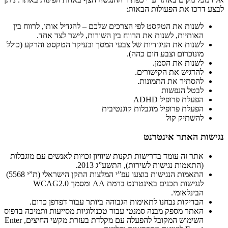
לבצע דרכו את הפעולות הבאות:
לשנות את הטקסט לפי הצרכים שלכם – להגדיל אותו, לרווח בין
האותיות, לשנות את הרווח בין השורות, לישר לצד אחד.
לשנות את הניגודיות של צבעי המסך ובעיקר הטקסט והרקע (כולל
מונוכרום וצבע חום כהה).
לשנות את הסמן.
להדגיש את הקישורים.
להסתיר את התמונות.
לבטל הנפשות
הפעלת פרופיל ADHD
הפעלת פרופיל מוגבלות קוגנטיבית
להשתיק קול
נגישות האתר אינטרנט
אתר זה עומד בדרישות תקנות שיוויון זכויות לאנשים עם מוגבלות
(התאמות נגישות לשירות), התשע”ג 2013.
התאמות הנגישות בוצעו עפ”י המלצות התקן הישראלי (ת”י 5568)
לנגישות תכנים באינטרנט ברמת AA ומסמך WCAG2.0
הבינלאומי.
הבדיקות נבחנו לתאימות הגבוהה ביותר עבור דפדפן כרום.
האתר מספק מבנה סמנטי עבור טכנולוגיות מסייעות ותמיכה בדפוס
השימוש המקובל להפעלה עם מקלדת בעזרת מקשי החיצים, Enter