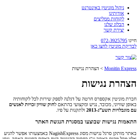
ניהול מוניטין באינטרנט
אודותינו
לקוחות ממליצים
הבלוג שלנו
יצירת קשר
חייגו
072-3925795
לבדיקת מוניטין לחצו כאן
Monitin Express
>
הצהרת נגישות
הצהרת נגישות
חברת מוניטין אקספרס חרטה על דגלנה לספק שירות לכל לקוחותיה
באופן שוויוני, מכובד, נגיש ומקצועי בהתאם ל
חוק שוויון זכויות לאנשים
עם מוגבלויות תשע”ג-2013
ולתקנות על פיו.
התאמות נגישות שבוצעו במסגרת הנגשת האתר
באתר מותקן סרגל נגישות מסוג NagishExpress באמצעותו אפשר להגיע
אליו מכל מקום באתר ע"י כפתור ההנגשה הצף באחת הפינות באתר. ניתן