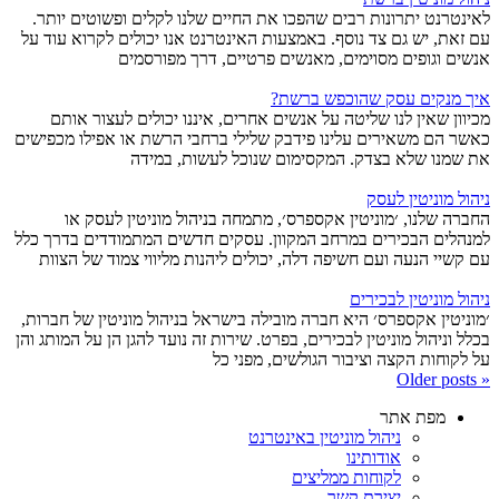
לאינטרנט יתרונות רבים שהפכו את החיים שלנו לקלים ופשוטים יותר.
עם זאת, יש גם צד נוסף. באמצעות האינטרנט אנו יכולים לקרוא עוד על
אנשים וגופים מסוימים, מאנשים פרטיים, דרך מפורסמים
איך מנקים עסק שהוכפש ברשת?
מכיוון שאין לנו שליטה על אנשים אחרים, איננו יכולים לעצור אותם
כאשר הם משאירים עלינו פידבק שלילי ברחבי הרשת או אפילו מכפישים
את שמנו שלא בצדק. המקסימום שנוכל לעשות, במידה
ניהול מוניטין לעסק
החברה שלנו, ׳מוניטין אקספרס׳, מתמחה בניהול מוניטין לעסק או
למנהלים הבכירים במרחב המקוון. עסקים חדשים המתמודדים בדרך כלל
עם קשיי הנעה ועם חשיפה דלה, יכולים ליהנות מליווי צמוד של הצוות
ניהול מוניטין לבכירים
׳מוניטין אקספרס׳ היא חברה מובילה בישראל בניהול מוניטין של חברות,
בכלל וניהול מוניטין לבכירים, בפרט. שירות זה נועד להגן הן על המותג והן
על לקוחות הקצה וציבור הגולשים, מפני כל
Older posts
«
מפת אתר
ניהול מוניטין באינטרנט
אודותינו
לקוחות ממליצים
יצירת קשר