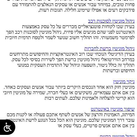
פחות טובים, במיוחד עבור אנשים או עסקים הנאלצים להתמודד עם
פידבקים רעים או אפילו שיימינג חלילה. תגובות רעות,
ניהול מוניטין לסוכנות רכב
בעידן שבו לקוחות פוטנציאליים מבררים על כל עסק באמצעות
האינטרנט לפני שהם מגיעים אליו פיזית, ניהול מוניטין לסוכנות רכב הפך
לפרמטר משמעותי. זהו תהליך חשוב שנועד לשמר ולטפח תדמית חיובית
ניהול מוניטין ברשת לחברות
בעידן הדיגיטלי הנוכחי שבו רוב האינטראקציות והחיפושים מתרחשים
במרחב הווירטואלי ניהול מוניטין ברשת הפך לשירות בסיסי לכל עסק.
תהליך זה כולל ניטור, השפעה וניהול של התדמית העסקית במנועי
החיפוש וברשתות
ניקוי מוניטין
מוניטין חזק הוא אחד הנכסים היקרים ביותר עבור אנשים ועסקים כאחד.
בין אם אתם עצמאיים, משקיעים או בעלי חברה, שמירה על מוניטין חיובי
הוא קריטי להצלחה ולאמינות שלכם. לעתים רבות
שיפור מוניטין באינטרנט
המיתוג, האמינות והרצון של אנשים לשתף אתכם פעולה או לקנות מכם
עובר דרך המוניטין שלכם. מוניטין הוא הכל בכל הנוגע לרשת האינטרנט.
בין אם אתם אנשים פרטיים, בעלי עסק או
ניהול מוניטין ברשת