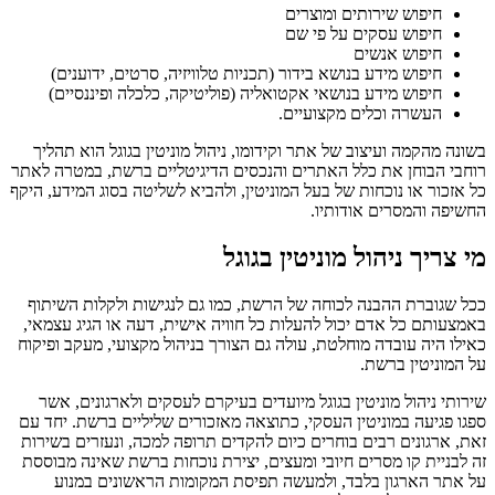
חיפוש שירותים ומוצרים
חיפוש עסקים על פי שם
חיפוש אנשים
חיפוש מידע בנושא בידור (תכניות טלוויזיה, סרטים, ידוענים)
חיפוש מידע בנושאי אקטואליה (פוליטיקה, כלכלה ופיננסיים)
העשרה וכלים מקצועיים.
בשונה מהקמה ועיצוב של אתר וקידומו, ניהול מוניטין בגוגל הוא תהליך
רוחבי הבוחן את כלל האתרים והנכסים הדיגיטליים ברשת, במטרה לאתר
כל אזכור או נוכחות של בעל המוניטין, ולהביא לשליטה בסוג המידע, היקף
החשיפה והמסרים אודותיו.
מי צריך ניהול מוניטין בגוגל
ככל שגוברת ההבנה לכוחה של הרשת, כמו גם לנגישות ולקלות השיתוף
באמצעותם כל אדם יכול להעלות כל חוויה אישית, דעה או הגיג עצמאי,
כאילו היה עובדה מוחלטת, עולה גם הצורך בניהול מקצועי, מעקב ופיקוח
על המוניטין ברשת.
שירותי ניהול מוניטין בגוגל מיועדים בעיקרם לעסקים ולארגונים, אשר
ספגו פגיעה במוניטין העסקי, כתוצאה מאזכורים שליליים ברשת. יחד עם
זאת, ארגונים רבים בוחרים כיום להקדים תרופה למכה, ונעזרים בשירות
זה לבניית קו מסרים חיובי ומעצים, יצירת נוכחות ברשת שאינה מבוססת
על אתר הארגון בלבד, ולמעשה תפיסת המקומות הראשונים במנוע