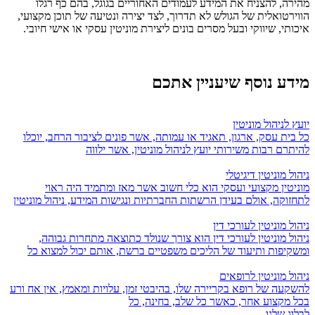
מהירה, להצניח את המידע לעמודים האחוריים בגוגל, בהם כף רגלו
הווירטואלית של הגולש לא תדרוך, לצד יצירה ונטיעה של תוכן מקצועי,
איכותי, שיווקי ובעל מסרים בונים ליצירת מוניטין עסקי או אישי חיובי.
מידע נוסף
שיעניין אתכם
יועץ לניהול מוניטין
כל בית עסק, ארגון, תאגיד או עמותה, אשר פונים לציבור הרחב, יוכלו
להיתרם רבות משירותי יועץ לניהול מוניטין, אשר ילווה
ניהול מוניטין דיגיטלי
מוניטין מקצועי ועסקי הוא כלי חשוב אשר מאז ומתמיד היה ראוי
לתחזוקה, אולם בעידן הרשתות החברתיות ונגישות המידע, ניהול מוניטין
ניהול מוניטין לעורכי דין
ניהול מוניטין לעורכי דין הוא צורך שנולד כתוצאה מתחרות גבוהה,
ומשקיפות ותיעוד של הליכים משפטיים ברשת, אותם יכול למצוא כל
ניהול מוניטין לרופאים
להשקעה של רופא בקריירה שלו, בהיבטי זמן, עלויות ומאמץ, אין אח ורע
בכל מקצוע אחר, כאשר כל שלב, בחינה, כל
לבלוג שלנו