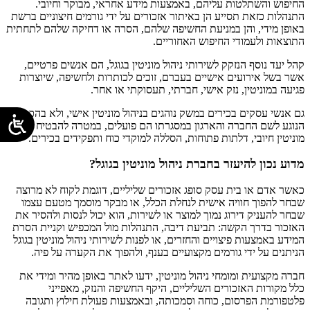
החיפוש והשתלטות עליהם, באמצעות מידע אחראי, מבוקר וחיובי.
התנהלות כזאת תסייע הן באיתור אזכורים על ידי גורמים חיצוניים ברשת
באופן מידי, והן במניעת החשיפה שלהם, הסרה או דחיקה שלהם לתחתית
התוצאות ולעמודי החיפוש האחוריים.
קהל יעד נוסף הנזקק לשירותי ניהול מוניטין בגוגל, הם אנשים פרטיים,
אשר בשל אירועים אישיים בעברם, זוכים לכותרות ולחשיפה, שיוצרות
פגיעה במוניטין, נזק אישי, חברתי, תעסוקתי או אחר.
גם אנשי עסקים בכירים במשק נוהגים בניהול מוניטין אישי, ולא בהכרח
הנוגע לשם החברה והארגון במסגרתו הם פועלים, במטרה להבטיח יצירת
מוניטין חיובי, דלתות פתוחות, הסללה למוקדי כוח ותפקידים בכירים.
מדוע נכון להיעזר בחברת ניהול מוניטין בגוגל?
כאשר אדם או בית עסק סופג אזכורים שליליים, דוגמת לקוח לא מרוצה
שבחר להפוך חוויה אישית לנחלת הכלל, או מבקר מוסמך מטעם עצמו
שבחר להעניק דירוג נמוך למוצר או לשירות, הוא יכול לנסות ולהסיר את
האזכור בדרך הקשה: תביעת דיבה, התנהלות מול המכפיש וקניית הסרת
המידע באמצעות פיצויים והחזרים, או לפנות לשירותי ניהול מוניטין בגוגל
הניתנים על ידי גורמים מקצועיים בענף, ולהפוך את הקערה על פיה.
חברה מקצועית ומומחי ניהול מוניטין, ידעו לאתר באופן מהיר ומידי את
כלל מקורות האזכורים השליליים, היקף החשיפה והנזק, מאפייני
פלטפורמת הפרסום, כוחה וסמכותה, ובאמצעות פעולת חילוץ ותגובה