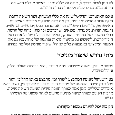
לה ניתן לזכות בדרך זו, אולם גם כללה יתרון, כאשר מגבלת החשיפה
הייתה נכונה גם לתלונות וללקוחות פחות מרוצים.
עולם האינטרנט והדיגיטל שינה את כללי המשחק, ויצר חשיפה רחבת
היקף עבור עסקים וארגונים, בין אם אלה מספקים מכירות באמצעות
האינטרנט, שירותים דיגיטליים ובין אם מדובר בעסקים פיזיים ומוחשיים
(דוגמת חנויות, מסעדות, טכנאים, שרברבים וכדומה). כוחה של הרשת,
ככלי המשפיע על המוניטין העסקי, הוליד את היכולת של כל אדם בעל
חיבור לרשת, להשפיע על מוניטין, נראות ופרנסה של אחר, כמו גם את
המענה המקצועי באמצעות כלים לניהול, שיפור מוניטין ושליטה במידע.
מתי נדרש שיפור מוניטין
שיפור מוניטין, בשונה משירותי ניהול מוניטין, הוא בבחינת פעולת חילוץ
וניהול משברי.
בעוד שניהול מוניטין המתבצע לאורך זמן, מתבצע באופן תהליכי, ותוך
שילוב בין יצירה והטמעה של מסרים חיוביים ובונים לאורך זמן, ואיתור של
אזכורים שליליים בזמן אמת לצורך תגובה מידית ומניעת חשיפה מזיקה,
מרבית הפונים לצורך שיפור מוניטין מגיעים לאחר שספגו נזק תדמיתי
ברשת.
נזק כזה יכול להיגרם ממספר מקורות: