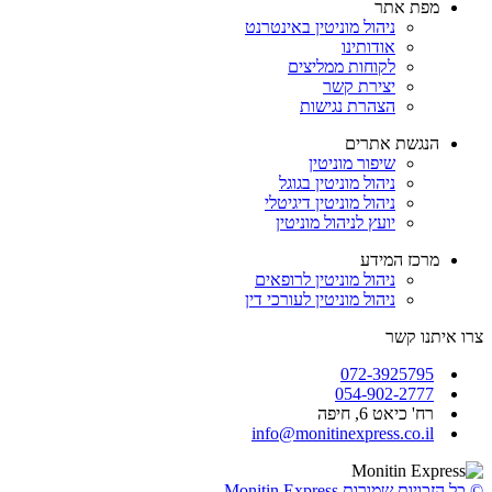
מפת אתר
ניהול מוניטין באינטרנט
אודותינו
לקוחות ממליצים
יצירת קשר
הצהרת נגישות
הנגשת אתרים
שיפור מוניטין
ניהול מוניטין בגוגל
ניהול מוניטין דיגיטלי
יועץ לניהול מוניטין
מרכז המידע
ניהול מוניטין לרופאים
ניהול מוניטין לעורכי דין
צרו איתנו קשר
072-3925795
054-902-2777
רח' כיאט 6, חיפה
info@monitinexpress.co.il
© כל הזכויות שמורות Monitin Express