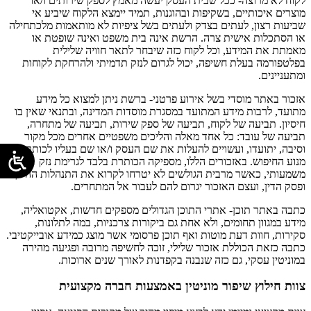
לקוח לא מרוצה- ככל שבית העסק יעשה מאמץ לספק שירותים ו/או
מוצרים איכותיים, בשקיפות ובהוגנות, תמיד יימצא הלקוח שיביע אי
שביעות רצון, לעתים בצדק ולעתים בשל ציפיות לא מותאמות מלכתחילה
או הסתכלות אישית צרה. הרשת אינה בית משפט ואינה שופטת או
מאמתת את המידע, וכל לקוח כזה שיבחר לתאר חוויה שלילית
בפלטפורמה בעלת חשיפה, יכול לגרום לנזק תדמיתי ולהרחקת לקוחות
ומתעניינים.
אזכור באתר מוסדי בשל אירוע פרטני- ברשת ניתן למצוא כל מידע
מתועד, לרבות מידע המתועד במסגרת מוסדות המדינה, ובתנאי שאין בו
חיסיון. תביעה של לקוח, תביעה של ספק שירות, תביעה של מתחרה,
תביעה של עובד: כל אחד מאלה והליכים משפטיים אחרים מכל מקור
וסיבה, יתועדו, ועשויים להעלות את שם העסק ו/או שם בעליו לכותרות
מנוע החיפוש. באזכורים הללו, מספיקה הכותרת בלבד לגרימת נזק
משמעותי, כאשר מרבית הגולשים לא יטרחו לקרוא את התנהלות ההליך
ופסק הדין, ועצם האזכור יגרום להם לעבור אל המתחרים.
כתבה באתר תוכן- אתרי התוכן הגדולים מספקים חדשות, אקטואליה,
מידע במגוון תחומים, ולא אחת גם ביקורות צרכניות, במה לתלונות,
סקירות, חוות דעת מוטות ואף תוכן פרסומי אשר מוצג כמידע אובייקטיבי.
כתבה כזאת הכוללת אזכור שלילי, זוכה לחשיפה מרובה ופגיעה מהירה
במוניטין עסקי, גם כזה שנבנה בקפדנות לאורך שנים ארוכות.
צוות חילוץ שיפור מוניטין באמצעות חברה מקצועית