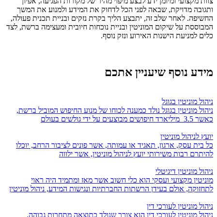
צוות מקצועי ומיומן ידע לבצע מיפוי מהיר של מקורות הפגיעה, אפיון
ותגובה מדויקת, שבאה לפני הכל לדחוק את המידע ולמנוע את המשך
החשיפה. לאחר שלב זה, יתבצע הליך בקרת נזקים ובניית תכנית פעולה,
המבוססת על שיקום המוניטין ובניית נוכחות חיובית ומעצימה ברשת, לצד
כלים למניעת הישנות האירוע ונזק נוסף.
מידע נוסף
שיעניין אתכם
ניהול מוניטין בגוגל
ניהול מוניטין בגוגל נולד כמענה לכוחו של מנוע החיפוש המוביל ברשת,
כאשר 3.5 מיליארד חיפושים מבוצעים על ידי גולשים בעולם
יועץ לניהול מוניטין
כל בית עסק, ארגון, תאגיד או עמותה, אשר פונים לציבור הרחב, יוכלו
להיתרם רבות משירותי יועץ לניהול מוניטין, אשר ילווה
ניהול מוניטין דיגיטלי
מוניטין מקצועי ועסקי הוא כלי חשוב אשר מאז ומתמיד היה ראוי
לתחזוקה, אולם בעידן הרשתות החברתיות ונגישות המידע, ניהול מוניטין
ניהול מוניטין לעורכי דין
ניהול מוניטין לעורכי דין הוא צורך שנולד כתוצאה מתחרות גבוהה,